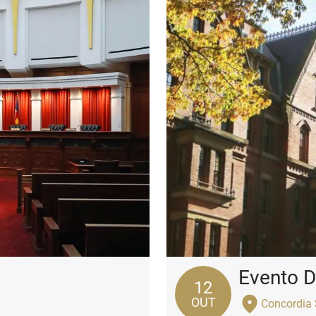
Evento 
12
OUT
Concordia 