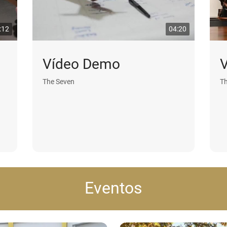
:12
04:20
Vídeo Demo
The Seven
Th
Eventos